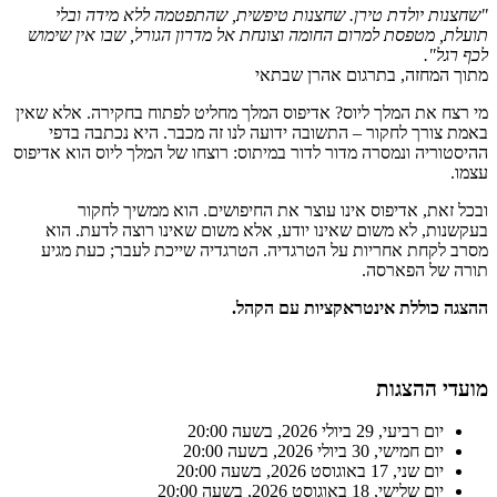
"שחצנות יולדת טירן. שחצנות טיפשית, שהתפטמה ללא מידה ובלי
תועלת, מטפסת למרום החומה וצונחת אל מדרון הגורל, שבו אין שימוש
לכף רגל".
מתוך המחזה, בתרגום אהרן שבתאי
מי רצח את המלך ליוס? אדיפוס המלך מחליט לפתוח בחקירה. אלא שאין
באמת צורך לחקור – התשובה ידועה לנו זה מכבר. היא נכתבה בדפי
ההיסטוריה ונמסרה מדור לדור במיתוס: רוצחו של המלך ליוס הוא אדיפוס
עצמו.
ובכל זאת, אדיפוס אינו עוצר את החיפושים. הוא ממשיך לחקור
בעקשנות, לא משום שאינו יודע, אלא משום שאינו רוצה לדעת. הוא
מסרב לקחת אחריות על הטרגדיה. הטרגדיה שייכת לעבר; כעת מגיע
תורה של הפארסה.
ההצגה כוללת אינטראקציות עם הקהל.
מועדי ההצגות
יום רביעי, 29 ביולי 2026, בשעה 20:00
יום חמישי, 30 ביולי 2026, בשעה 20:00
יום שני, 17 באוגוסט 2026, בשעה 20:00
יום שלישי, 18 באוגוסט 2026, בשעה 20:00