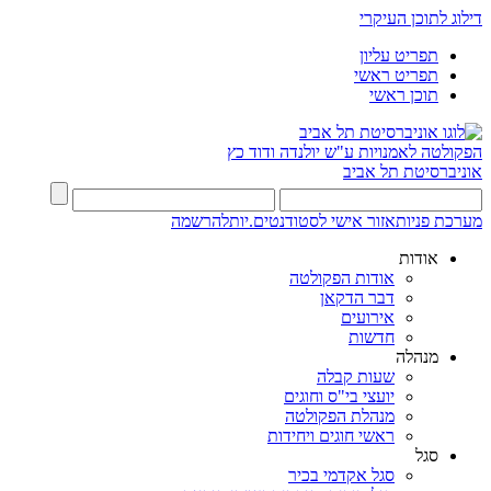
דילוג לתוכן העיקרי
תפריט עליון
תפריט ראשי
תוכן ראשי
הפקולטה לאמנויות
ע"ש יולנדה ודוד כץ
אוניברסיטת תל אביב
מערכת פניות
אזור אישי לסטודנטים.יות
להרשמה
אודות
אודות הפקולטה
דבר הדקאן
אירועים
חדשות
מנהלה
שעות קבלה
יועצי בי"ס וחוגים
מנהלת הפקולטה
ראשי חוגים ויחידות
סגל
סגל אקדמי בכיר