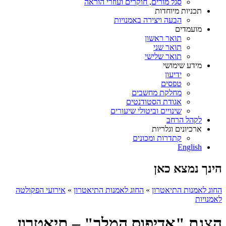
סגל מורים, חוקרים ועוזרי הוראה
תכניות מיוחדות
הבעה ויצירה באמנויות
מועמדים
תואר ראשון
תואר שני
תואר שלישי
מידע שימושי
ידיעון
טפסים
מחלקת מחשבים
אגודת הסטודנטים
שינויים וביטולי שיעורים
לקהל הרחב
ארכיונים וגלריות
קתדרות ומכונים
English
הינך נמצא כאן
החוג לאמנות התיאטרון
»
החוג לאמנות התיאטרון
»
אירועי הפקולטה
לאמנויות
הצגת "אדיפוס המלך" – תיאטרון