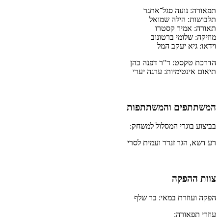
תפאורה: נועה סגל־אתגר
תלבושות: הילה שמואל
תאורה: אמיר קסטרו
מוזיקה: שלומי ברטונוב
וידאו: גיא יעקב המל
הדרכת טקסט: ד"ר דפנה כהן
תיאום אינטימיות: ערגה יערי
המשתתפים והמשתתפות
בביצוע בוגרי המסלול למשחק:
רע דשא, הגר זנדר ועמית לסרי
צוות ההפקה
הפקה ועוזרת במאי: בר שלף
עוזרי תפאורה: