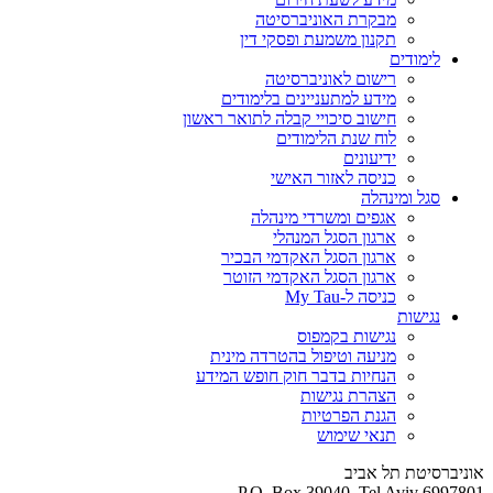
מבקרת האוניברסיטה
תקנון משמעת ופסקי דין
לימודים
רישום לאוניברסיטה
מידע למתעניינים בלימודים
חישוב סיכויי קבלה לתואר ראשון
לוח שנת הלימודים
ידיעונים
כניסה לאזור האישי
סגל ומינהלה
אגפים ומשרדי מינהלה
ארגון הסגל המנהלי
ארגון הסגל האקדמי הבכיר
ארגון הסגל האקדמי הזוטר
כניסה ל-My Tau
נגישות
נגישות בקמפוס
מניעה וטיפול בהטרדה מינית
הנחיות בדבר חוק חופש המידע
הצהרת נגישות
הגנת הפרטיות
תנאי שימוש
אוניברסיטת תל אביב
P.O. Box 39040, Tel Aviv 6997801