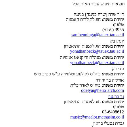
תוצאות חיפוש עבור האות הכל
ד"ר שרה [שרה בנינגה] בנינגה
יחידת משנה:
חוג לתולדות האמנות
טלפון:
3955 (פנימי)
sarabenninga@tauex.tau.ac.il
יונתן בק
יחידת משנה:
חוג לאמנות התיאטרון
yonathanbeck@tauex.tau.ac.il
יחידת משנה:
מנהלת ודיקנאט אמנויות
yonathanbeck@tauex.tau.ac.il
עדי בק
יחידת משנה:
ביה"ס לקולנוע וטלוויזיה ע"ש סטיב טיש
אודליה בר יהודה
יחידת משנה:
ביה"ס לאדריכלות
odelya@helio-arch.com
גד בר-עוז
יחידת משנה:
חוג לאמנות התיאטרון
טלפון:
03-6408612
music@maalot.matnasim.co.il
גברת נטעלי בראון