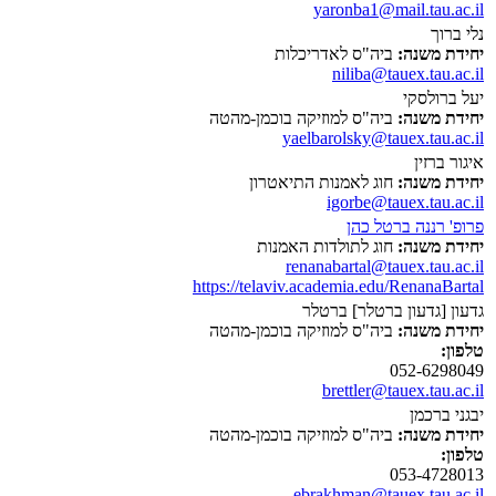
yaronba1@mail.tau.ac.il
נלי ברוך
יחידת משנה:
ביה"ס לאדריכלות
niliba@tauex.tau.ac.il
יעל ברולסקי
יחידת משנה:
ביה"ס למוזיקה בוכמן-מהטה
yaelbarolsky@tauex.tau.ac.il
איגור ברזין
יחידת משנה:
חוג לאמנות התיאטרון
igorbe@tauex.tau.ac.il
פרופ' רננה ברטל כהן
יחידת משנה:
חוג לתולדות האמנות
renanabartal@tauex.tau.ac.il
https://telaviv.academia.edu/RenanaBartal
גדעון [גדעון ברטלר] ברטלר
יחידת משנה:
ביה"ס למוזיקה בוכמן-מהטה
טלפון:
052-6298049
brettler@tauex.tau.ac.il
יבגני ברכמן
יחידת משנה:
ביה"ס למוזיקה בוכמן-מהטה
טלפון:
053-4728013
ebrakhman@tauex.tau.ac.il