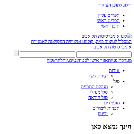
דילוג לתוכן העיקרי
תפריט עליון
תפריט ראשי
תוכן ראשי
המסלול לעיצוב במה, קולנוע וטלוויזיה
הפקולטה לאמנויות
אוניברסיטת תל אביב
מערכת פניות
אזור אישי לסטודנטים.יות
להרשמה
אודות
יצירת קשר
סגל
מנהלת התכנית
סגל מנהלי
סגל הוראה
מועמדים
תכניות לימודים
ידיעון
הינך נמצא כאן