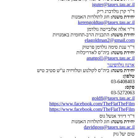
iguter@tauex.tau.ac.il
ד"ר קרן גולדברג ריק
יחידת משנה:
חוג לתולדות האמנות
kerengoldtau@tauex.tau.ac.il
ד"ר אלה אלזבייטה גולדמן
יחידת משנה:
התכנית הרב-תחומית באמנויות
elagoldman2@gmail.com
ד"ר ענת סימה גולדמן פרטוק
יחידת משנה:
ביה"ס לאדריכלות
anatgol1@tauex.tau.ac.il
ארנון גולדפינגר
יחידת משנה:
ביה"ס לקולנוע וטלוויזיה ע"ש סטיב טיש
טלפון:
03-6408403
פקס:
03-5272063
goldfi@tauex.tau.ac.il
https://www.facebook.com/TheFlatTheFilm
https://www.facebook.com/TheFlatTheFilm
ד"ר דיויד אנשל גוס
יחידת משנה:
חוג לתולדות האמנות
davidgoss@tauex.tau.ac.il
טום יעל גוק