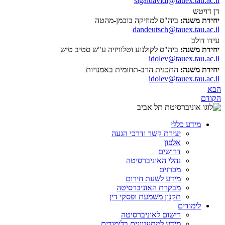
sigaldavidi@tauex.tau.ac.il
דן דויטש
יחידת משנה:
ביה"ס למוזיקה בוכמן-מהטה
dandeutsch@tauex.tau.ac.il
עידו דולב
יחידת משנה:
ביה"ס לקולנוע וטלוויזיה ע"ש סטיב טיש
idolev@tauex.tau.ac.il
יחידת משנה:
התכנית הרב-תחומית באמנויות
idolev@tauex.tau.ac.il
הבא
הקודם
מידע כללי
יצירת קשר ודרכי הגעה
אלפון
דרושים
נהלי האוניברסיטה
מכרזים
מידע לשעת חירום
מבקרת האוניברסיטה
תקנון משמעת ופסקי דין
לימודים
רישום לאוניברסיטה
מידע למתעניינים בלימודים