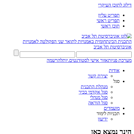
דילוג לתוכן העיקרי
תפריט עליון
תפריט ראשי
תוכן ראשי
התכנית הבינתחומית באמנויות לתואר שני
הפקולטה לאמנויות
אוניברסיטת תל אביב
מערכת פניות
אזור אישי לסטודנטים.יות
להרשמה
אודות
יצירת קשר
סגל
מנהלת התכנית
סגל אקדמי בכיר
סגל מנהלי
סגל הוראה
מועמדים
תכניות לימוד
ידיעון
הינך נמצא כאן