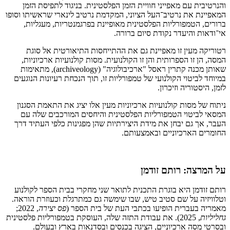
והנרטיבית עם מאפייני חוויית הזמן הפלסטינית. בניגוד לתפיסת הזמן
המאפיינת את נרטיב־העל הציוני, המקדמת נרטיב לינארי שראשיתו וסופו
ברורים, הטמפורליות הפלסטינית מאופיינת בפרגמנטריות, מעגליות,
אי־ודאות והיעדר נקודת סיום ברורה.
רטוריקה מעין זו מאפיינת גם את ההתייחסות התיאורטית אל סוגת
המסה, הן זו הספרותית והן זו הקולנועית. מסות קולנועיות ארכיוניות,
שאותן מכנה קתרין ראסל "ארכיבולוגיה" (archiveology), מתאימות
במיוחד לביטוי הקולנועי של טמפורליות זו, תוך הנכחת רעיונות הנוגעים
לזמן, היסטוריה וזיכרון.
ניתוח של מסות קולנועיות ארכיוניות מעין אלו יציג את התאמת הסגנון
המסאי לביטוי הטמפורליות הפלסטינית והיחסים המורכבים שלה עם
העבר, אך גם יבחן את מידת היצירתיות שהן מפגינות כלפי העתיד דרך
החומרים הארכיוניים ובאמצעותם.
על המרצה: רותם זודמן
רותם זודמן היא בוגרת התכנית לתואר שני מחקרי בבית הספר לקולנוע
וטלוויזיה על שם סטיב טיש, שבו שימשה גם כמתרגלת וכעוזרת הוראה.
מאמריה בעברית הופיעו בכתבי העת של בית הספר (
פס יצירה
, 2022;
גחליליות
, 2025). את עבודת התזה שלה, העוסקת בטמפורליות פלסטינית
ובסרטי מסה ארכיוניים, הציגה בכנסים ובסדנאות בארץ ובעולם.