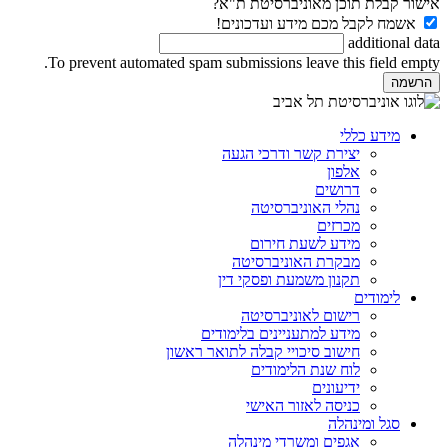
אישור קבלת תוכן מאוניברסיטת ת"א?
אשמח לקבל מכם מידע ועדכונים!
additional data
To prevent automated spam submissions leave this field empty.
מידע כללי
יצירת קשר ודרכי הגעה
אלפון
דרושים
נהלי האוניברסיטה
מכרזים
מידע לשעת חירום
מבקרת האוניברסיטה
תקנון משמעת ופסקי דין
לימודים
רישום לאוניברסיטה
מידע למתעניינים בלימודים
חישוב סיכויי קבלה לתואר ראשון
לוח שנת הלימודים
ידיעונים
כניסה לאזור האישי
סגל ומינהלה
אגפים ומשרדי מינהלה