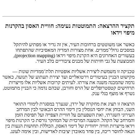
תקציר ההרצאה: התמוטטות נעימה: חוויית האסון בהקרנות
מיפוי וידאו
כאשר אנו משוטטים ברחובות העיר, אין זה נדיר או מפתיע להיתקל
במסכים גדולי־ממדים. אחת מצורות המדיה המאסיביות שהתפתחו
בעשורים האחרונים היא הקרנת מיפוי וידאו (projection mapping),
המבוצעת על גבי חזיתות של מבנים ציבוריים בלב העיר.
טכניקה זו משמשת ליצירת אשליות אופטיות תלת־ממדיות שונות —
מקישוט הבניין בעיטורים וירטואליים ועד יצירת תעתוע של תנועה, כאשר
נדמה שהמבנה משנה את צורתו. לעיתים קרובות אשליות אלו מייצרות
תרחישים קטסטרופליים של הרס וחורבן, שבהם נדמה כי הבניין מתמוטט,
נשרף או מוצף בגלי ענק.
הרצאה זו תציג את מחקרה של ירדן, שנערך במסגרת לימודי התואר
השני, הבוחן את יחסי הגומלין בין דימוי ההרס הכאוטי לבין המרחב
העירוני השגרתי, ואת השפעתם על חוויית הצפייה ועל תפיסת הזמן
והמרחב של הקהל. הטענה המרכזית של המחקר גורסת כי הקרנות מיפוי
וידאו מייצרות חוויה ייחודית של דימוי האסון, הכוללת תחושות הנעות בין
הנאה לחוסר ריכוז, בין פחד מאובדן יציבות לאדישות, ובין אימה לעונג.