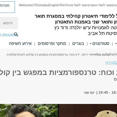
מערכת פ
טים
שער לסגל האקדמי
שער לסגל מנהלי
TAU
English
mytau
Welcome2TAU
ללימודי תיאטרון קהילתי במסגרת תואר
חיפוש
 ותואר שני באמנות התאטרון
ה לאמנויות
ע"ש יולנדה ודוד כץ
סיטת תל אביב
חיפוש באתר ז
סטודנטים
בוגרים
מחקר ופרסומים
אירוע חשיפה
|
|
|
|
"ס לקולנוע וטלוויזיה
> דימוי, ידע וכוח: טרנספורמציות במפגש בין קולנוע לאנתרופולוגיה
לוויזיה
ע וכוח: טרנספורמציות במפגש בין קול
ס
יום שני