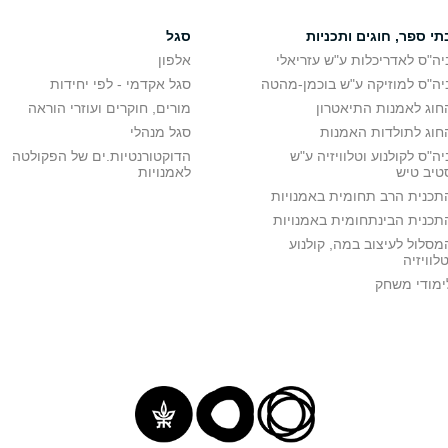
תי ספר, חוגים ותכניות
סגל
יה"ס לאדריכלות ע"ש עזריאלי
אלפון
יה"ס למוזיקה ע"ש בוכמן-מהטה
סגל אקדמי - לפי יחידות
חוג לאמנות התיאטרון
מורים, חוקרים ועוזרי הוראה
חוג לתולדות האמנות
סגל מנהלי
יה"ס לקולנוע וטלוויזיה ע"ש
הדוקטורנטיות.ים של הפקולטה
טיב טיש
לאמנויות
תכנית הרב תחומית באמנויות
תכנית הבינתחומית באמנויות
מסלול לעיצוב במה, קולנוע
טלוויזיה
ימודי משחק