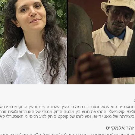
תנוגרפיה הוא עמוק ומורכב. נדמה כי העין האתנוגרפית והעין הדוקומנטרית אינ
יטי וקולוניאלי. ההרצאה תנוע בין מבטה הדוקומנטרי של האנתרופולוגית זורה
ביצירתה של מאטי דיופ, ופעילותו של קולקטיב הקולנוע הניסיוני האוסטרלי קאר
זהר אלמקייס
א אנתרופולוגית וסופרת. בוגרת החוג לקולנוע באוני׳ ת״א והמחלקה ללימודי