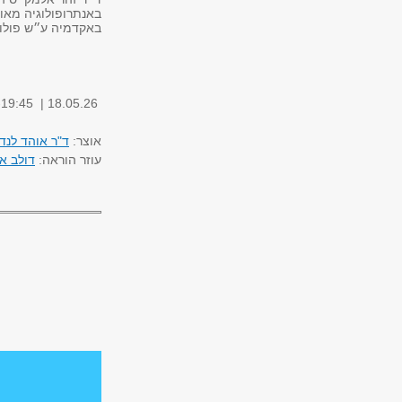
באנתרופולוגיה מאו
באקדמיה ע״ש פולונס
18.05.26 | 18:15-19:45 | בניין מקסיקו, חדר 213
אוצר:
ד"ר אוהד לנד
עוזר הוראה:
דולב א