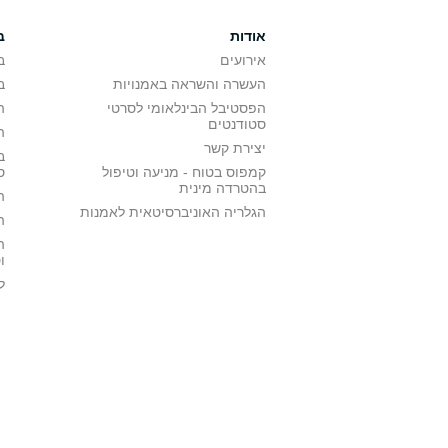
אודות
ב
אירועים
ב
העשרה והשראה באמנויות
ב
הפסטיבל הבינלאומי לסרטי
ה
סטודנטים
ה
יצירת קשר
ב
קמפוס בטוח - מניעה וטיפול
ס
בהטרדה מינית
ה
הגלריה האוניברסיטאית לאמנות
ה
ה
ו
ל