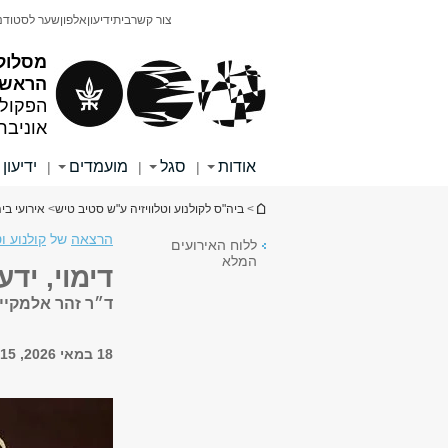
תוכן
תפריט
צור קשר
בית
ידיעון
אלפון
שער לסטודנ
עליון
ראשי
מסלול 
הראשון
הפקולט
אוניבר
אודות
סגל
מועמדים
ידיעון
|
|
|
הינך נמצא כאן
>
ביה"ס לקולנוע וטלוויזיה ע"ש סטיב טיש
>
אירועי ביה
הרצאה
של
קולנוע וט
ללוח האירועים
המלא
דימוי, יד
ד״ר זהר אלמקיי
18 במאי 2026, 18:15 - 19:45