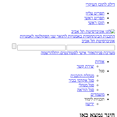
דילוג לתוכן העיקרי
תפריט עליון
תפריט ראשי
תוכן ראשי
התכנית הבינתחומית באמנויות לתואר שני
הפקולטה לאמנויות
אוניברסיטת תל אביב
מערכת פניות
אזור אישי לסטודנטים.יות
להרשמה
אודות
יצירת קשר
סגל
מנהלת התכנית
סגל אקדמי בכיר
סגל מנהלי
סגל הוראה
מועמדים
תכניות לימוד
ידיעון
הינך נמצא כאן