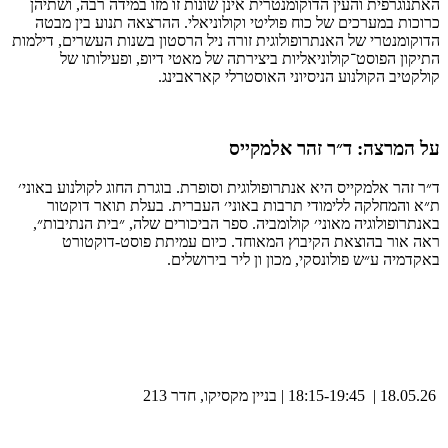
האתנוגרפית והעין הדוקומנטרית אינן שונות זו מזו במידה רבה, ושתיהן
כרוכות במערכים של כוח פוליטי וקולוניאלי. ההרצאה תנוע בין מבטה
הדוקומנטרי של האנתרופולוגית זורה ניל הרסטון בשנות העשרים, דילמות
התיקון הפוסט־קולוניאליות ביצירתה של מאטי דיופ, ופעילותו של
קולקטיב הקולנוע הניסיוני האוסטרלי קאראבינג.
על המרצה: ד״ר זהר אלמקייס
ד״ר זהר אלמקייס היא אנתרופולוגית וסופרת. בוגרת החוג לקולנוע באוני׳
ת״א והמחלקה ללימודי תרבות באוני׳ העברית. בעלת תואר דוקטור
באנתרופולוגיה מאוני׳ קולומביה. ספר הביכורים שלה, ״בית הנתיבות״,
ראה אור בהוצאת הקיבוץ המאוחד. כיום עמיתת פוסט-דוקטורט
באקדמיה ע״ש פולונסקי, מכון ון ליר בירושלים.
18.05.26 | 18:15-19:45 | בניין מקסיקו, חדר 213