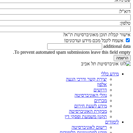
דוא"ל:
טלפון:
אישור קבלת תוכן מאוניברסיטת ת"א?
אשמח לקבל מכם מידע ועדכונים!
additional data
To prevent automated spam submissions leave this field empty.
מידע כללי
יצירת קשר ודרכי הגעה
אלפון
דרושים
נהלי האוניברסיטה
מכרזים
מידע לשעת חירום
מבקרת האוניברסיטה
תקנון משמעת ופסקי דין
לימודים
רישום לאוניברסיטה
מידע למתעניינים בלימודים