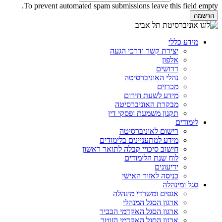
To prevent automated spam submissions leave this field empty.
מידע כללי
יצירת קשר ודרכי הגעה
אלפון
דרושים
נהלי האוניברסיטה
מכרזים
מידע לשעת חירום
מבקרת האוניברסיטה
תקנון משמעת ופסקי דין
לימודים
רישום לאוניברסיטה
מידע למתעניינים בלימודים
חישוב סיכויי קבלה לתואר ראשון
לוח שנת הלימודים
ידיעונים
כניסה לאזור האישי
סגל ומינהלה
אגפים ומשרדי מינהלה
ארגון הסגל המנהלי
ארגון הסגל האקדמי הבכיר
ארגון הסגל האקדמי הזוטר