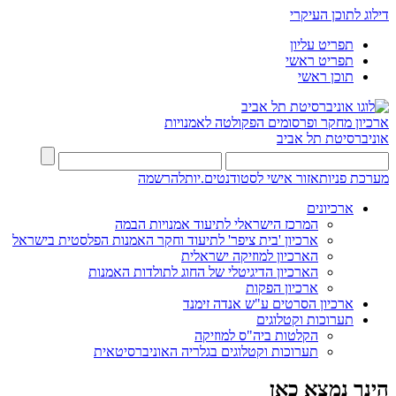
דילוג לתוכן העיקרי
תפריט עליון
תפריט ראשי
תוכן ראשי
ארכיון מחקר ופרסומים
הפקולטה לאמנויות
אוניברסיטת תל אביב
מערכת פניות
אזור אישי לסטודנטים.יות
להרשמה
ארכיונים
המרכז הישראלי לתיעוד אמנויות הבמה
ארכיון 'בית ציפר' לתיעוד וחקר האמנות הפלסטית בישראל
הארכיון למוזיקה ישראלית
הארכיון הדיגיטלי של החוג לתולדות האמנות
ארכיון הפקות
ארכיון הסרטים ע"ש אנדה זימנד
תערוכות וקטלוגים
הקלטות ביה"ס למוזיקה
תערוכות וקטלוגים בגלריה האוניברסיטאית
הינך נמצא כאן