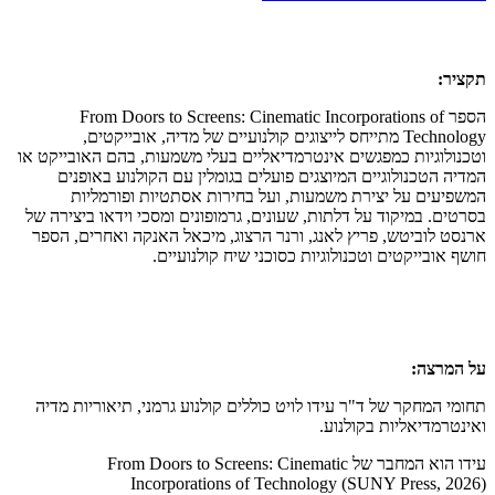
תקציר:
הספר From Doors to Screens: Cinematic Incorporations of
Technology מתייחס לייצוגים קולנועיים של מדיה, אובייקטים,
וטכנולוגיות כמפגשים אינטרמדיאליים בעלי משמעות, בהם האובייקט או
המדיה הטכנולוגיים המיוצגים פועלים בגומלין עם הקולנוע באופנים
המשפיעים על יצירת משמעות, ועל בחירות אסתטיות ופורמליות
בסרטים. במיקוד על דלתות, שעונים, גרמופונים ומסכי וידאו ביצירה של
ארנסט לוביטש, פריץ לאנג, ורנר הרצוג, מיכאל האנקה ואחרים, הספר
חושף אובייקטים וטכנולוגיות כסוכני שיח קולנועיים.
על המרצה:
תחומי המחקר של ד"ר עידו לויט כוללים קולנוע גרמני, תיאוריות מדיה
ואינטרמדיאליות בקולנוע.
עידו הוא המחבר של From Doors to Screens: Cinematic
Incorporations of Technology (SUNY Press, 2026)