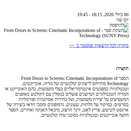
06 ביולי 2026, 18:15 - 19:45
יום שני
בחזרה לכל הרצאות סמסטר ב' >>
תקציר:
הספר From Doors to Screens: Cinematic Incorporations of
Technology מתייחס לייצוגים קולנועיים של מדיה, אובייקטים,
וטכנולוגיות כמפגשים אינטרמדיאליים בעלי משמעות, בהם האובייקט או
המדיה הטכנולוגיים המיוצגים פועלים בגומלין עם הקולנוע באופנים
המשפיעים על יצירת משמעות, ועל בחירות אסתטיות ופורמליות
בסרטים. במיקוד על דלתות, שעונים, גרמופונים ומסכי וידאו ביצירה של
ארנסט לוביטש, פריץ לאנג, ורנר הרצוג, מיכאל האנקה ואחרים, הספר
חושף אובייקטים וטכנולוגיות כסוכני שיח קולנועיים.