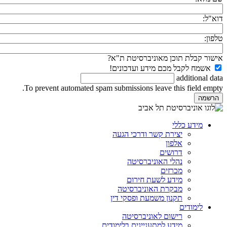
דוא"ל:
טלפון:
אישור קבלת תוכן מאוניברסיטת ת"א?
אשמח לקבל מכם מידע ועדכונים!
additional data
To prevent automated spam submissions leave this field empty.
מידע כללי
יצירת קשר ודרכי הגעה
אלפון
דרושים
נהלי האוניברסיטה
מכרזים
מידע לשעת חירום
מבקרת האוניברסיטה
תקנון משמעת ופסקי דין
לימודים
רישום לאוניברסיטה
מידע למתעניינים בלימודים