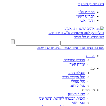
דילוג לתוכן העיקרי
תפריט עליון
תפריט ראשי
תוכן ראשי
ביה"ס לקולנוע וטלוויזיה ע"ש סטיב טיש
אוניברסיטת תל אביב
מערכת פניות
אזור אישי לסטודנטים.יות
להרשמה
אודות
ארכיון הסרטים
יצירת קשר
סגל
מנהלת החוג
סגל אקדמי בכיר
סגל מנהלי
סגל הוראה
מועמדים
תואר ראשון
תכנית הכשרה לקראת תואר שני
תואר שני