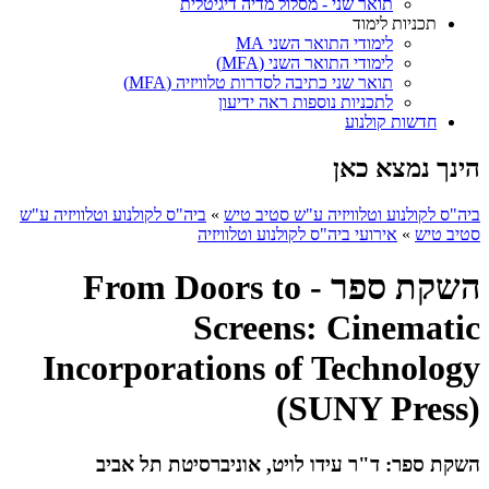
תואר שני - מסלול מדיה דיגיטלית
תכניות לימוד
לימודי התואר השני MA
לימודי התואר השני (MFA)
תואר שני כתיבה לסדרות טלוויזיה (MFA)
לתכניות נוספות ראה ידיעון
חדשות קולנוע
הינך נמצא כאן
ביה"ס לקולנוע וטלוויזיה ע"ש סטיב טיש
»
ביה"ס לקולנוע וטלוויזיה ע"ש
סטיב טיש
»
אירועי ביה"ס לקולנוע וטלוויזיה
השקת ספר - From Doors to
Screens: Cinematic
Incorporations of Technology
(SUNY Press)
השקת ספר: ד"ר עידו לויט, אוניברסיטת תל אביב