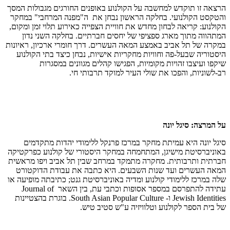
הרצאה זו תוקדש למחשבה על הקולנוע באופנים החורגים מגבולות המסך
והטקסט הקולנועי. בחלקה הראשון נבחן את ה"מפנה המרחבי" במחקר
הקולנוע: קריאה לבחון מחדש את חוויית הצפייה כאירוע תלוי זמן ומקום,
המתהווה מתוך מארג ספציפי של יחסים חברתיים. בחלקה השני נדון
במקרה של תל אביב באמצע המאה העשרים. דרך חומרי ארכיון, ראיונות
היסטוריה שבעל-פה וחוויות מחקריות אישיות, נבחן כיצד בתי הקולנוע
שיקפו ועיצבו זהויות מקומיות, הפגישו קהלים מגוונים במסגרות
רב-לשוניות, והפכו את שולי העיר למוקד תרבותי חי.
על המרצה: סיגל יונה
סיגל יונה היא עמיתת מחקר במרכז פרנקל ללימודי יהדות מתקדמים
באוניברסיטת מישיגן, המתחמחה במחקר היסטורי של קולנוע כפרקטיקה
חברתית ותרבותית. מחקרה מתמקד במרחב שבין תל אביב ויפו מראשית
המאה העשרים ועד שנות השבעים. היא כתבה את עבודת הדוקטורט
שלה במרכז ללימודי קולנוע ומדיה באוניברסיטת גנט; כתיבתה מופיעה או
עתידה להתפרסם במספר אסופות וכתבי עת, בין השאר Journal of
Jewish Identities ו- South Asian Popular Culture. בוגרת בהצטיינות
של בית הספר לקולנוע וטלוויזיה ע"ש סטיב טיש.