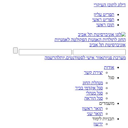
דילוג לתוכן העיקרי
תפריט עליון
תפריט ראשי
תוכן ראשי
החוג לתולדות האמנות
הפקולטה לאמנויות
אוניברסיטת תל אביב
מערכת פניות
אזור אישי לסטודנטים.יות
להרשמה
אודות
יצירת קשר
סגל
מנהלת החוג
סגל אקדמי בכיר
סגל מנהלי
סגל הוראה
מועמדים
תואר ראשון
תואר שני
תכניות לימוד
ידיעון