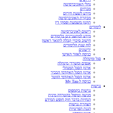
נהלי האוניברסיטה
מכרזים
מידע לשעת חירום
מבקרת האוניברסיטה
תקנון משמעת ופסקי דין
לימודים
רישום לאוניברסיטה
מידע למתעניינים בלימודים
חישוב סיכויי קבלה לתואר ראשון
לוח שנת הלימודים
ידיעונים
כניסה לאזור האישי
סגל ומינהלה
אגפים ומשרדי מינהלה
ארגון הסגל המנהלי
ארגון הסגל האקדמי הבכיר
ארגון הסגל האקדמי הזוטר
כניסה ל-My Tau
נגישות
נגישות בקמפוס
מניעה וטיפול בהטרדה מינית
הנחיות בדבר חוק חופש המידע
הצהרת נגישות
הגנת הפרטיות