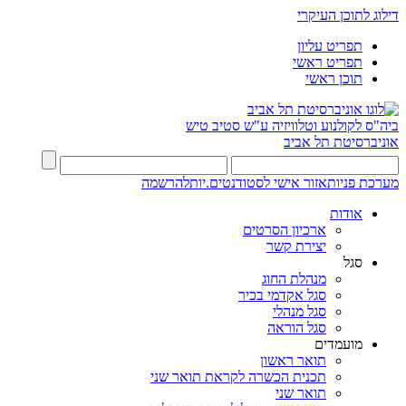
דילוג לתוכן העיקרי
תפריט עליון
תפריט ראשי
תוכן ראשי
ביה"ס לקולנוע וטלוויזיה ע"ש סטיב טיש
אוניברסיטת תל אביב
מערכת פניות
אזור אישי לסטודנטים.יות
להרשמה
אודות
ארכיון הסרטים
יצירת קשר
סגל
מנהלת החוג
סגל אקדמי בכיר
סגל מנהלי
סגל הוראה
מועמדים
תואר ראשון
תכנית הכשרה לקראת תואר שני
תואר שני