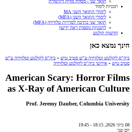
תואר שני - מסלול מדיה דיגיטלית
תכניות לימוד
לימודי התואר השני MA
לימודי התואר השני (MFA)
תואר שני כתיבה לסדרות טלוויזיה (MFA)
לתכניות נוספות ראה ידיעון
חדשות קולנוע
הינך נמצא כאן
ביה"ס לקולנוע וטלוויזיה ע"ש סטיב טיש
»
ביה"ס לקולנוע וטלוויזיה ע"ש
סטיב טיש
»
אירועי ביה"ס לקולנוע וטלוויזיה
American Scary: Horror Films
as X-Ray of American Culture
Prof. Jeremy Dauber, Columbia University
08 ביוני 2026, 18:15 - 19:45
יום שני