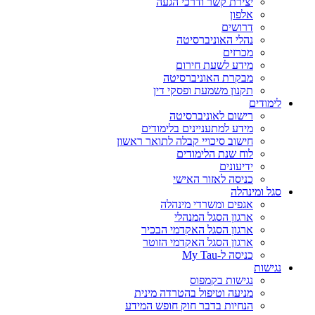
יצירת קשר ודרכי הגעה
אלפון
דרושים
נהלי האוניברסיטה
מכרזים
מידע לשעת חירום
מבקרת האוניברסיטה
תקנון משמעת ופסקי דין
לימודים
רישום לאוניברסיטה
מידע למתעניינים בלימודים
חישוב סיכויי קבלה לתואר ראשון
לוח שנת הלימודים
ידיעונים
כניסה לאזור האישי
סגל ומינהלה
אגפים ומשרדי מינהלה
ארגון הסגל המנהלי
ארגון הסגל האקדמי הבכיר
ארגון הסגל האקדמי הזוטר
כניסה ל-My Tau
נגישות
נגישות בקמפוס
מניעה וטיפול בהטרדה מינית
הנחיות בדבר חוק חופש המידע