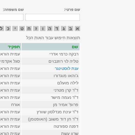
שם פרטי:
שם משפחה:
א
ב
ג
ד
ה
ו
ז
ח
ט
י
כ
ל
תוצאות חיפוש עבור האות הכל
שם
תפקיד
רבקה כרמי אדרי
עמית הורא
טליה לוי רוזנבוים
סגל אקדמי 
ענת לוסטינגר
עמית הורא
ג'והאו מוגדורו
עמית הורא
לילה מועלם
עמית הורא
ד"ר קרן מטרני
עמית הורא
ד"ר נעמה מישר
עמית הורא
פרופ' אמיר מן
אורח
ד"ר עינת מנדלסון שוורץ
עמית הורא
ד"ר חן דוד משגב (האופטמן)
עמית הורא
דפנה ספורטה
עמית הורא
שרון עשת
עמית הורא