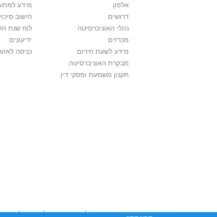
אלפון
מידע למתענ
דרושים
חישוב סיכוי
נהלי האוניברסיטה
לוח שנת הל
מכרזים
ידיעונים
מידע לשעת חירום
כניסה לאזור
מבקרת האוניברסיטה
תקנון משמעת ופסקי דין
אוניברסיטת תל אביב עושה כל מאמץ לכבד זכו