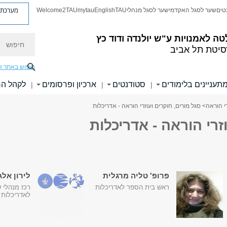
מערכת פ
טים
שער לסגל האקדמי
שער לסגל מנהלי
TAU
English
mytau
Welcome2TAU
חיפוש
טה לאמנויות
ע"ש יולנדה ודוד כץ
סיטת תל אביב
חיפוש באתר ז
תעניינים בלימודים
סטודנטים
ארכיון ופרסומים
לקהל ה
|
|
|
רי הוראה
> סגל מורים, חוקרים ועוזרי הוראה - אדריכלות
זרי הוראה - אדריכלות
פרופ' טליה מרגלית
לירון אלג
ראש בית הספר לאדריכלות
רכז מנהלי 
לאדריכלות