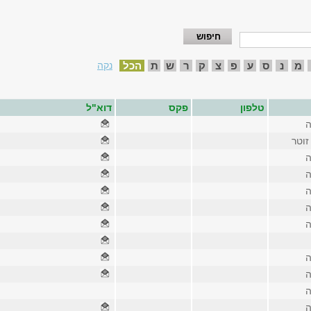
מ
נ
ס
ע
פ
צ
ק
ר
ש
ת
הכל
נקה
טלפון
פקס
דוא"ל
ה
זוטר
ה
ה
ה
ה
ה
ה
ה
ה
ה