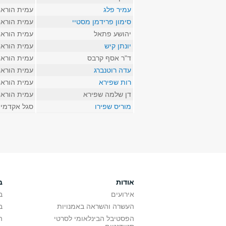
עמיר פלג
עמית הורא
סימון פרידמן מסטיי
עמית הורא
יהושע פתאל
עמית הורא
יונתן קיש
עמית הורא
ד"ר אסף קרבס
עמית הורא
עדה רוטנברג
עמית הורא
רות שפירא
עמית הורא
דן שלמה שפירא
עמית הורא
מוריס שפירו
סגל אקדמי 
עמודים
אודות
ב
אירועים
ב
העשרה והשראה באמנויות
ב
הפסטיבל הבינלאומי לסרטי
ה