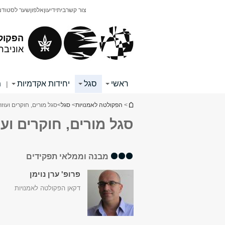
תוכן
תפריט
צור קשר
בית
ידיעון
אלפון
שער לסטודנ
עליון
ראשי
הפקול
אוניבר
ראשי
סגל
יחידות אקדמיות
מ
|
הינך נמצא כאן
>
הפקולטה לאמנויות
>
סגל
>
סגל מורים, חוקרים ועוז
סגל מורים, חוקרים ועו
מבנה וממלאי תפקידים
פרופ' ערן נוימן
דקאן הפקולטה לאמנויות