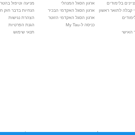
יינים בלימודים
ארגון הסגל המנהלי
מניעה וטיפול בהטר
י קבלה לתואר ראשון
ארגון הסגל האקדמי הבכיר
הנחיות בדבר חוק ח
ימודים
ארגון הסגל האקדמי הזוטר
הצהרת נגישות
כניסה ל-My Tau
הגנת הפרטיות
 האישי
תנאי שימוש
יות יוצרים. אם בבעלותך זכויות יוצרים בתכנים שנמצאים פה ו/או השימוש ש