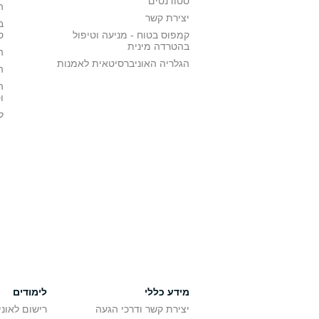
סטודנטים
ה
יצירת קשר
ב
קמפוס בטוח - מניעה וטיפול
ס
בהטרדה מינית
ה
הגלריה האוניברסיטאית לאמנות
ה
ה
ו
ל
מידע כללי
לימודים
יצירת קשר ודרכי הגעה
רישום לאונ