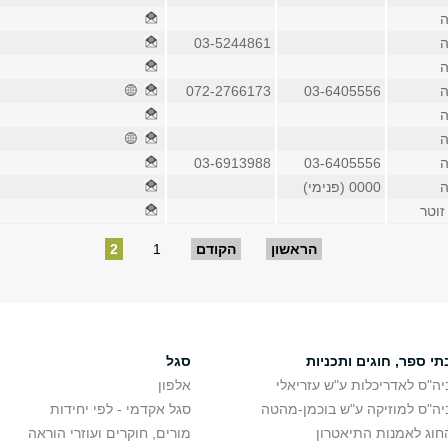
ה
ה
03-5244861
ה
ה
03-6405556
072-2766173
ה
ה
ה
03-6405556
03-6913988
ה
0000 (פנימי)
זוטר
הראשון
הקודם
1
2
תי ספר, חוגים ותכניות
סגל
יה"ס לאדריכלות ע"ש עזריאלי
אלפון
יה"ס למוזיקה ע"ש בוכמן-מהטה
סגל אקדמי - לפי יחידות
חוג לאמנות התיאטרון
מורים, חוקרים ועוזרי הוראה