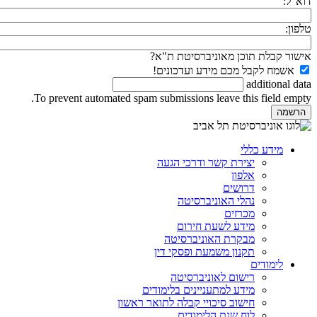
דוא"ל:
טלפון:
אישור קבלת תוכן מאוניברסיטת ת"א?
אשמח לקבל מכם מידע ועדכונים!
additional data
To prevent automated spam submissions leave this field empty.
מידע כללי
יצירת קשר ודרכי הגעה
אלפון
דרושים
נהלי האוניברסיטה
מכרזים
מידע לשעת חירום
מבקרת האוניברסיטה
תקנון משמעת ופסקי דין
לימודים
רישום לאוניברסיטה
מידע למתעניינים בלימודים
חישוב סיכויי קבלה לתואר ראשון
לוח שנת הלימודים