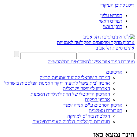
דילוג לתוכן העיקרי
תפריט עליון
תפריט ראשי
תוכן ראשי
ארכיון מחקר ופרסומים
הפקולטה לאמנויות
אוניברסיטת תל אביב
מערכת פניות
אזור אישי לסטודנטים.יות
להרשמה
ארכיונים
המרכז הישראלי לתיעוד אמנויות הבמה
ארכיון 'בית ציפר' לתיעוד וחקר האמנות הפלסטית בישראל
הארכיון למוזיקה ישראלית
הארכיון הדיגיטלי של החוג לתולדות האמנות
ארכיון הפקות
ארכיון הסרטים ע"ש אנדה זימנד
תערוכות וקטלוגים
הקלטות ביה"ס למוזיקה
תערוכות וקטלוגים בגלריה האוניברסיטאית
הינך נמצא כאן