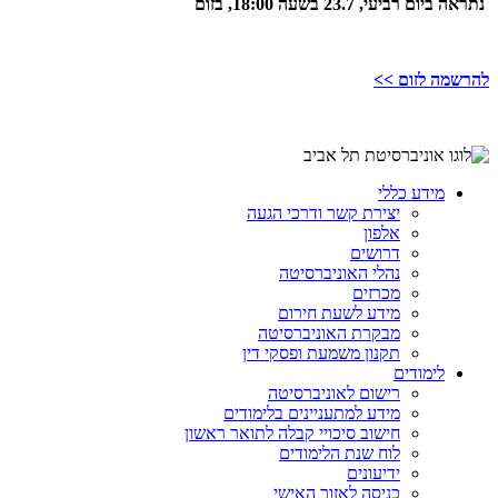
נתראה ביום רביעי, 23.7 בשעה 18:00, בזום
להרשמה לזום >>
מידע כללי
יצירת קשר ודרכי הגעה
אלפון
דרושים
נהלי האוניברסיטה
מכרזים
מידע לשעת חירום
מבקרת האוניברסיטה
תקנון משמעת ופסקי דין
לימודים
רישום לאוניברסיטה
מידע למתעניינים בלימודים
חישוב סיכויי קבלה לתואר ראשון
לוח שנת הלימודים
ידיעונים
כניסה לאזור האישי