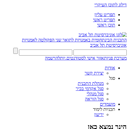
דילוג לתוכן העיקרי
תפריט עליון
תפריט ראשי
תוכן ראשי
התכנית הבינתחומית באמנויות לתואר שני
הפקולטה לאמנויות
אוניברסיטת תל אביב
מערכת פניות
אזור אישי לסטודנטים.יות
להרשמה
אודות
יצירת קשר
סגל
מנהלת התכנית
סגל אקדמי בכיר
סגל מנהלי
סגל הוראה
מועמדים
תכניות לימוד
ידיעון
הינך נמצא כאן